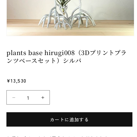
モ
ー
ダ
plants base hirugi008（3Dプリントプラ
ル
ンツベースセット）シルバ
で
メ
デ
ィ
通
¥13,530
ア
常
(1)
を
価
開
plants
plants
格
く
base
base
hirugi008（3D
hirugi008（3D
カートに追加する
プ
プ
リ
リ
ン
ン