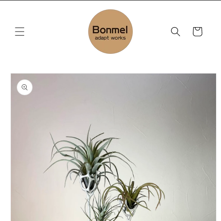
コンテ
ンツに
カ
進む
ー
ト
商品情
報にス
キップ