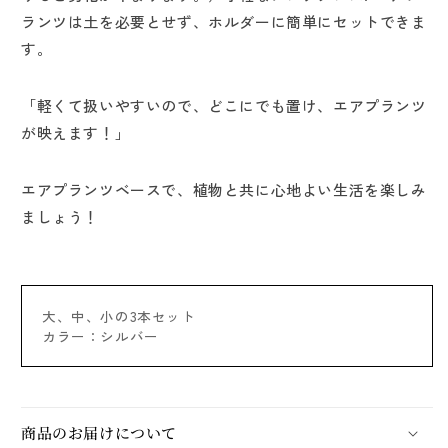
減
増
ランツは土を必要とせず、ホルダーに簡単にセットできま
ら
や
す。
す
す
「軽くて扱いやすいので、どこにでも置け、エアプランツ
が映えます！」
エアプランツベースで、植物と共に心地よい生活を楽しみ
ましょう！
大、中、小の3本セット
カラー：シルバー
商品のお届けについて