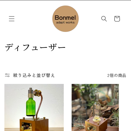
コンテ
ンツに
カ
進む
ー
ト
コ
ディフューザー
レ
ク
絞り込みと並び替え
2個の商品
シ
ョ
ン
: