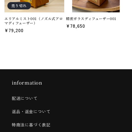
売り切れ
エリアルミスト001（ノズル式アロ
精密ガラスディフューザー001
マディフューザー）
通
¥78,650
通
¥79,200
常
常
価
価
格
格
information
配送について
返品・返金について
特商法に基づく表記